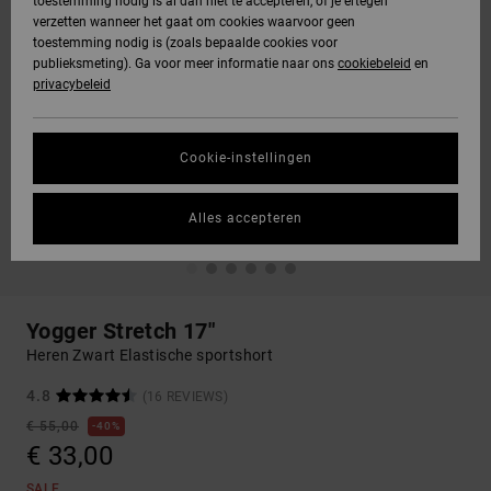
toestemming nodig is al dan niet te accepteren, of je ertegen
verzetten wanneer het gaat om cookies waarvoor geen
toestemming nodig is (zoals bepaalde cookies voor
publieksmeting). Ga voor meer informatie naar ons
cookiebeleid
en
privacybeleid
Cookie-instellingen
Alles accepteren
Yogger Stretch 17"
Heren Zwart Elastische sportshort
4.8
(16 REVIEWS)
€ 55,00
40%
€ 33,00
SALE