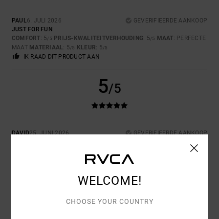
PAUL
6. JULI 2026
GEVERIFIEERDE AANKOOP
JUST FOR FUN
COMFORT
: 5
PRIJS-KWALITEITVERHOUDING
: 5
MAAT
: PERFECTE
/5
/5
MAAT
MATERIAAL
: 5
KLEUR
: 5
/5
/5
IK RAAD DIT PRODUCT AAN
5
/5
DAVID
25. JUNI 2026
GEVERIFIEERDE AANKOOP
I LEAD
COMFORT
: 5
PRIJS-KWALITEITVERHOUDING
: 4
MAAT
: GROOT
/5
/5
MATERIAAL
: 5
KLEUR
: 5
/5
/5
IK RAAD DIT PRODUCT AAN
WELCOME!
5
/5
CHOOSE YOUR COUNTRY