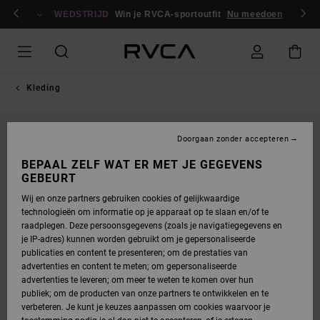
GA
en / registreren
NAAR
WEDSTRIJD
Win je RVCA-sportoutfit
Nu meedoen
PRODUCTINFORMATIE
Kleding
Doorgaan zonder accepteren
BEPAAL ZELF WAT ER MET JE GEGEVENS
GEBEURT
Wij en onze partners gebruiken cookies of gelijkwaardige
technologieën om informatie op je apparaat op te slaan en/of te
raadplegen. Deze persoonsgegevens (zoals je navigatiegegevens en
je IP-adres) kunnen worden gebruikt om je gepersonaliseerde
publicaties en content te presenteren; om de prestaties van
advertenties en content te meten; om gepersonaliseerde
advertenties te leveren; om meer te weten te komen over hun
publiek; om de producten van onze partners te ontwikkelen en te
verbeteren. Je kunt je keuzes aanpassen om cookies waarvoor je