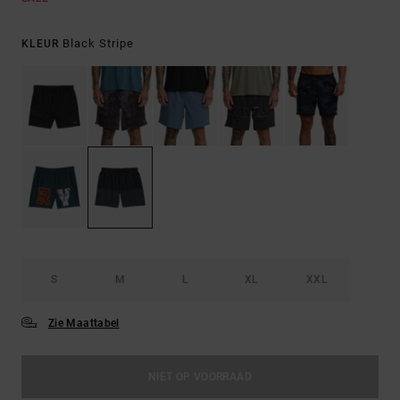
Black Stripe
KLEUR
S
M
L
XL
XXL
Zie Maattabel
NIET OP VOORRAAD