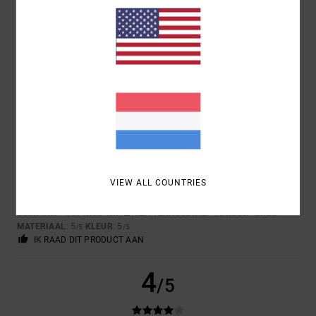
RAPHAEL
17. JUNI 2026
GEVERIFIEERDE AANKOOP
JUST LIKE THAT
COMFORT
: 4
PRIJS-KWALITEITVERHOUDING
: 4
MAAT
: GROOT
/5
/5
MATERIAAL
: 5
KLEUR
: 5
/5
/5
5
/5
VIEW ALL COUNTRIES
JOSE CARLOS
29. MEI 2026
GEVERIFIEERDE AANKOOP
PRODUCT QUALITY
COMFORT
: 4
PRIJS-KWALITEITVERHOUDING
: 4
MAAT
: GROOT
/5
/5
MATERIAAL
: 5
KLEUR
: 5
/5
/5
IK RAAD DIT PRODUCT AAN
4
/5