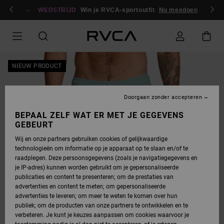
GA
en / registreren
NAAR
WEDSTRIJD
Win je RVCA-sportoutfit
Nu meedoen
PRODUCTINFORMATIE
NIEUW PRODUCT
Doorgaan zonder accepteren
BEPAAL ZELF WAT ER MET JE GEGEVENS
GEBEURT
Wij en onze partners gebruiken cookies of gelijkwaardige
technologieën om informatie op je apparaat op te slaan en/of te
raadplegen. Deze persoonsgegevens (zoals je navigatiegegevens en
je IP-adres) kunnen worden gebruikt om je gepersonaliseerde
publicaties en content te presenteren; om de prestaties van
advertenties en content te meten; om gepersonaliseerde
advertenties te leveren; om meer te weten te komen over hun
publiek; om de producten van onze partners te ontwikkelen en te
verbeteren. Je kunt je keuzes aanpassen om cookies waarvoor je