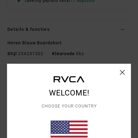
Levering gepland vanaf
11 augustus
Details & functies
Heren Blauw Boardshort
Stijl
23A251502
Kleurcode
bhz
Kenmerken
Stof:
Dobby geweven 4-way stretch stof van 94%
gerecycled polyester en 6% elastaan
WELCOME!
Verfbehandeling:
Met pigment overgeverfd
Taille:
Elastische tailleband
CHOOSE YOUR COUNTRY
Sluiting:
Trekkoord
Zijlengte:
16" zijlengte, kort model
Zakken:
opgestikte achterzak
Zakken in de zijnaad