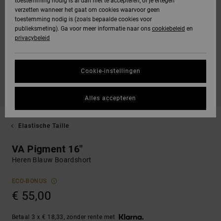
toestemming nodig is al dan niet te accepteren, of je ertegen
verzetten wanneer het gaat om cookies waarvoor geen
toestemming nodig is (zoals bepaalde cookies voor
publieksmeting). Ga voor meer informatie naar ons
cookiebeleid
en
privacybeleid
Cookie-instellingen
Alles accepteren
Elastische Taille
VA Pigment 16"
Heren Blauw Boardshort
ECO-BONUS
€ 55,00
Betaal 3 x € 18,33, zonder rente met