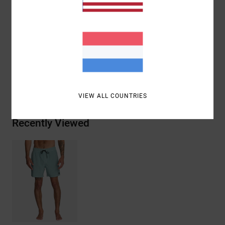
Branding:
RVCA-label op de achterzak
RVCA Motors-patch op de linkerpijp
Samenstelling
94% gerecycled polyester, 6% elastaan
Bezorging & Retour
VIEW ALL COUNTRIES
Recently Viewed