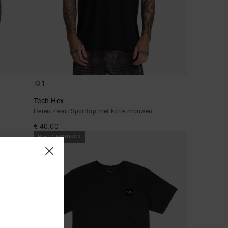
1
Tech Hex
Heren Zwart Sporttop met korte mouwen
€ 40,00
NIEUW PRODUCT