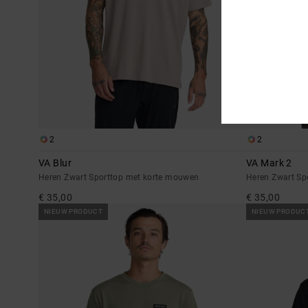
2
2
VA Blur
VA Mark 2
Heren Zwart Sporttop met korte mouwen
Heren Zwart Sp
€ 35,00
€ 35,00
NIEUW PRODUCT
NIEUW PRODUC