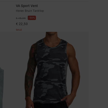
VA Sport Vent
Heren Bruin Tanktop
50%
€ 45,00
€ 22,50
SALE