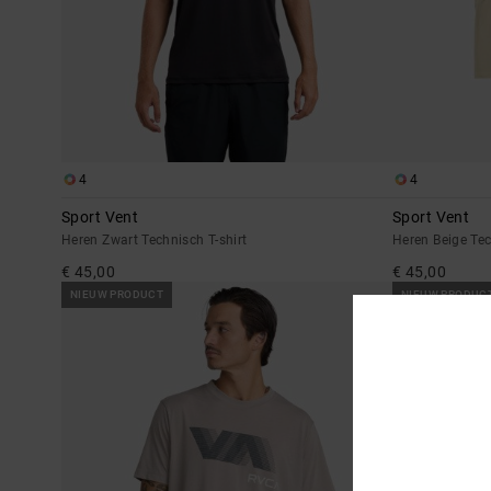
4
4
Sport Vent
Sport Vent
Heren Zwart Technisch T-shirt
Heren Beige Tec
€ 45,00
€ 45,00
NIEUW PRODUCT
NIEUW PRODUC