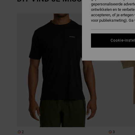
gepersonaliseerde adverte
ontwikkelen en te verbete
accepteren, of je ertege
OVERSLAAN
GA
NAAR
NAAR
voor publieksmeting). Ga
SORTEREN
ZOEKFILTERCRITERIA
OP
Cookie-inste
2
3