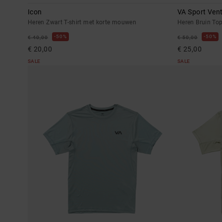
Icon
VA Sport Ven
Heren Zwart T-shirt met korte mouwen
Heren Bruin To
50%
50%
€ 40,00
€ 50,00
€ 20,00
€ 25,00
SALE
SALE