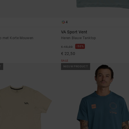
4
t
VA Sport Vent
op met Korte Mouwen
Heren Blauw Tanktop
50%
€ 45,00
€ 22,50
SALE
T
NIEUW PRODUCT