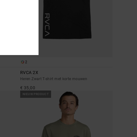
2
RVCA 2X
Heren Zwart T-shirt met korte mouwen
€ 35,00
NIEUW PRODUCT