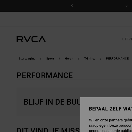
OVERSLAAN
NAAR
PRODUCTEN
RASTER
SELECTIE
UITV
Startpagina
Sport
Heren
T-Shirts
PERFORMANCE
PERFORMANCE
BLIJF IN DE BUURT, DE PRO
BEPAAL ZELF WA
Wij en onze partners gebr
raadplegen. Deze persoon
DIT VIND JE MISSCHIEN OOK L
gepersonaliseerde publica