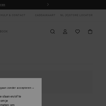
eren
HULP & CONTACT
CADEAUKAART
NL (€)
STORE LOCATOR
BOOK
KRIJGBAAR
rgaan zonder accepteren
e slaan en/of te
 om je
e meten; om