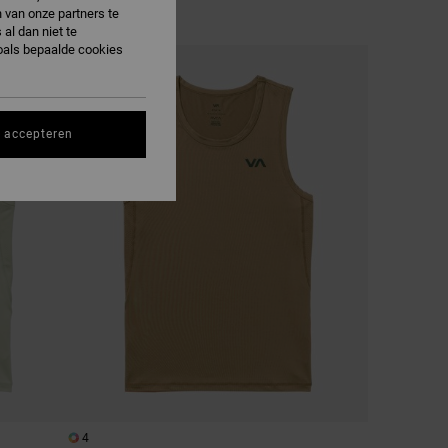
 van onze partners te
al dan niet te
oals bepaalde cookies
s accepteren
4