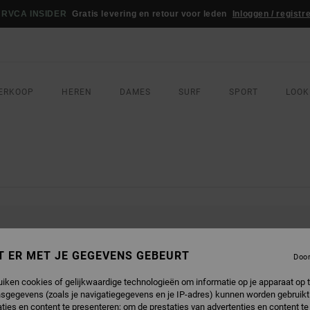
RVCA INSIDER
Gratis levering en retour voor leden
Inloggen / registr
ERKOOP
HEREN
DAMES
SURF
SPORT
LOOK
DUCTEN ZIJN BINNENKORT WEER VER
T ER MET JE GEGEVENS GEBEURT
Doo
uiken cookies of gelijkwaardige technologieën om informatie op je apparaat op t
sgegevens (zoals je navigatiegegevens en je IP-adres) kunnen worden gebruikt
EUK
ties en content te presenteren; om de prestaties van advertenties en content t