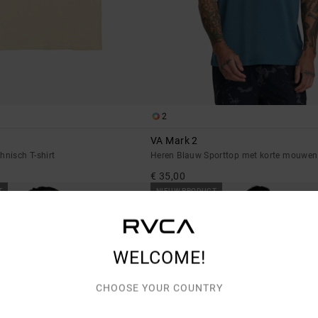
2
VA Mark 2
hnisch T-shirt
Heren Blauw Sporttop met korte mouwen
€ 35,00
T
NIEUW PRODUCT
WELCOME!
CHOOSE YOUR COUNTRY