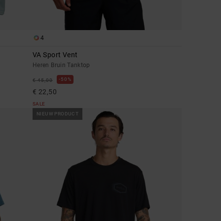
4
VA Sport Vent
Heren Bruin Tanktop
50%
€ 45,00
€ 22,50
SALE
NIEUW PRODUCT