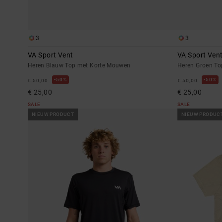
3
3
VA Sport Vent
VA Sport Ven
Heren Blauw Top met Korte Mouwen
Heren Groen T
50%
50%
€ 50,00
€ 50,00
€ 25,00
€ 25,00
SALE
SALE
NIEUW PRODUCT
NIEUW PRODUC