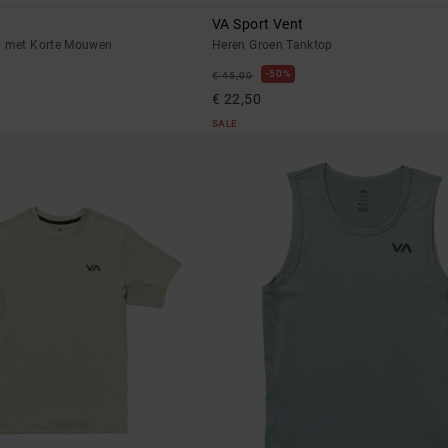
t
VA Sport Vent
p met Korte Mouwen
Heren Groen Tanktop
50%
€ 45,00
€ 22,50
SALE