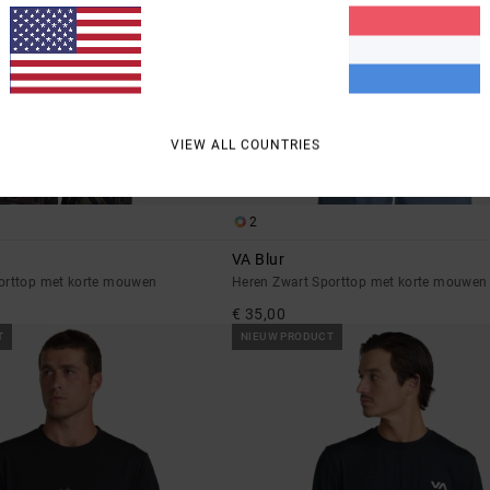
VIEW ALL COUNTRIES
2
VA Blur
orttop met korte mouwen
Heren Zwart Sporttop met korte mouwen
€ 35,00
T
NIEUW PRODUCT