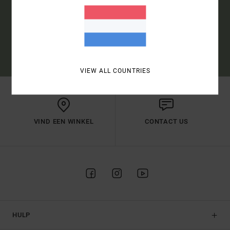
INSCHRIJVEN
(*) AANBOD UITSLUITEND ONLINE GELDIG VOOR NIEUWE
INSCHRIJVINGEN – GEDETAILLEERDE VOORWAARDEN VIND JE IN DE
WELKOMSTMAIL
VIEW ALL COUNTRIES
VIND EEN WINKEL
CONTACT US
HULP