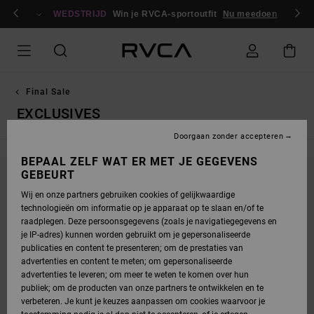
OVERSLAAN
en / registreren
NAAR
WEDSTRIJD
Win je RVCA-sportoutfit
Nu meedoen
PRODUCTEN
RASTER
SELECTIE
Final Sale
EXCLUSIVES
Doorgaan zonder accepteren
BEPAAL ZELF WAT ER MET JE GEGEVENS
GEBEURT
BLIJF IN DE BUURT, DE PRODUCTEN ZIJN
Wij en onze partners gebruiken cookies of gelijkwaardige
BINNENKORT WEER VERKRIJGBAAR
technologieën om informatie op je apparaat op te slaan en/of te
raadplegen. Deze persoonsgegevens (zoals je navigatiegegevens en
je IP-adres) kunnen worden gebruikt om je gepersonaliseerde
publicaties en content te presenteren; om de prestaties van
OEPS, WE HEBBEN GEEN RESULTATEN
advertenties en content te meten; om gepersonaliseerde
advertenties te leveren; om meer te weten te komen over hun
GEVONDEN VOOR JE ZOEKOPDRACHT.
publiek; om de producten van onze partners te ontwikkelen en te
GEEN ZORGEN! PROBEER ANDERE ZOEKWOORDEN OF ONTDEK ONZE
verbeteren. Je kunt je keuzes aanpassen om cookies waarvoor je
CATEGORIEËN OM TE VINDEN WAT JE ZOEKT.