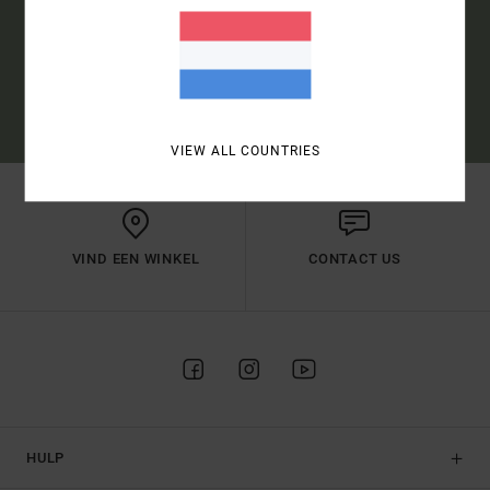
INSCHRIJVEN
(*) AANBOD UITSLUITEND ONLINE GELDIG VOOR NIEUWE
INSCHRIJVINGEN – GEDETAILLEERDE VOORWAARDEN VIND JE IN DE
WELKOMSTMAIL
VIEW ALL COUNTRIES
VIND EEN WINKEL
CONTACT US
HULP