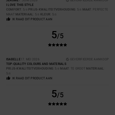
JÉROME
7. JUNI 2026
GEVERIFIEERDE AANKOOP
I LOVE THIS STYLE
COMFORT
: 5
PRIJS-KWALITEITVERHOUDING
: 5
MAAT
: PERFECTE
/5
/5
MAAT
MATERIAAL
: 5
KLEUR
: 5
/5
/5
IK RAAD DIT PRODUCT AAN
5
/5
ISABELLE
17. MEI 2026
GEVERIFIEERDE AANKOOP
TOP-QUALITY COLOURS AND MATERIALS
PRIJS-KWALITEITVERHOUDING
: 5
MAAT
: TE GROOT
MATERIAAL
:
/5
5
/5
IK RAAD DIT PRODUCT AAN
5
/5