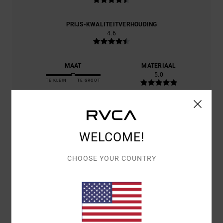
PRIJS-KWALITEITVERHOUDING
4.6
MAAT
MATERIAAL
5.0
TE KLEIN
TE GROOT
KLEUR
4.8
WELCOME!
CHOOSE YOUR COUNTRY
5
/5
DANIELE
9. JULI 2026
GEVERIFIEERDE AANKOOP