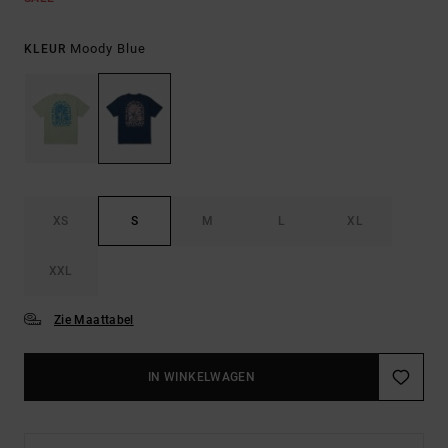
Moody Blue
KLEUR
XS
S
M
L
XL
XXL
Zie Maattabel
IN WINKELWAGEN