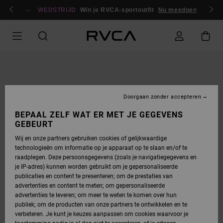
GA
en / registreren
NAAR
WEDSTRIJD
Win je RVCA-sportoutfit
Nu meedoen
PRODUCTINFORMATIE
Doorgaan zonder accepteren
BEPAAL ZELF WAT ER MET JE GEGEVENS
GEBEURT
Wij en onze partners gebruiken cookies of gelijkwaardige
technologieën om informatie op je apparaat op te slaan en/of te
raadplegen. Deze persoonsgegevens (zoals je navigatiegegevens en
je IP-adres) kunnen worden gebruikt om je gepersonaliseerde
publicaties en content te presenteren; om de prestaties van
advertenties en content te meten; om gepersonaliseerde
advertenties te leveren; om meer te weten te komen over hun
publiek; om de producten van onze partners te ontwikkelen en te
verbeteren. Je kunt je keuzes aanpassen om cookies waarvoor je