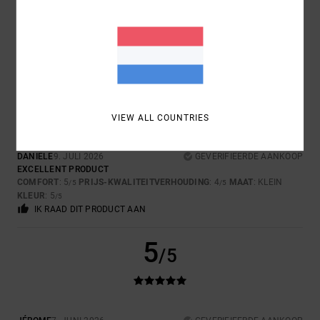
EXCELLENT PRODUCT
COMFORT
: 5
PRIJS-KWALITEITVERHOUDING
: 4
MAAT
: KLEIN
/5
/5
MATERIAAL
: 5
KLEUR
: 5
/5
/5
IK RAAD DIT PRODUCT AAN
5
/5
VIEW ALL COUNTRIES
DANIELE
9. JULI 2026
GEVERIFIEERDE AANKOOP
EXCELLENT PRODUCT
COMFORT
: 5
PRIJS-KWALITEITVERHOUDING
: 4
MAAT
: KLEIN
/5
/5
KLEUR
: 5
/5
IK RAAD DIT PRODUCT AAN
5
/5