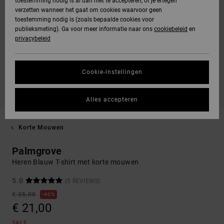
toestemming nodig is al dan niet te accepteren, of je ertegen
verzetten wanneer het gaat om cookies waarvoor geen
toestemming nodig is (zoals bepaalde cookies voor
publieksmeting). Ga voor meer informatie naar ons
cookiebeleid
en
privacybeleid
Cookie-instellingen
Alles accepteren
Korte Mouwen
Palmgrove
Heren Blauw T-shirt met korte mouwen
5.0
(5 REVIEWS)
€ 35,00
40%
€ 21,00
SALE