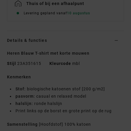
Thuis of bij een afhaalpunt
Levering gepland vanaf
10 augustus
Details & functies
Heren Blauw T-shirt met korte mouwen
Stijl
23A351615
Kleurcode
mbl
Kenmerken
Stof:
biologische katoenen stof [200 g/m2]
pasvorm:
casual en relaxed model
halslijn:
ronde halslijn
Print links op de borst en grote print op de rug
Samenstelling
[Hoofdstof] 100% katoen