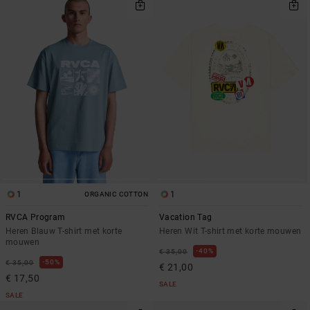
1
1
ORGANIC COTTON
RVCA Program
Vacation Tag
Heren Blauw T-shirt met korte
Heren Wit T-shirt met korte mouwen
mouwen
40%
€ 35,00
50%
€ 35,00
€ 21,00
€ 17,50
SALE
SALE