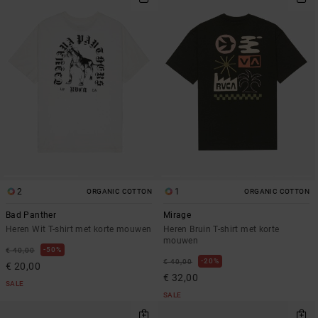
2
1
ORGANIC COTTON
ORGANIC COTTON
Bad Panther
Mirage
Heren Wit T-shirt met korte mouwen
Heren Bruin T-shirt met korte
mouwen
50%
€ 40,00
20%
€ 40,00
€ 20,00
€ 32,00
SALE
SALE