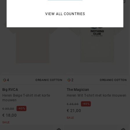
VIEW ALL COUNTRIES
4
2
ORGANIC COTTON
ORGANIC COTTON
Big RVCA
The Magician
Heren Beige T-shirt met korte
Heren Wit T-shirt met korte mouwen
mouwen
40%
€ 35,00
40%
€ 30,00
€ 21,00
€ 18,00
SALE
SALE