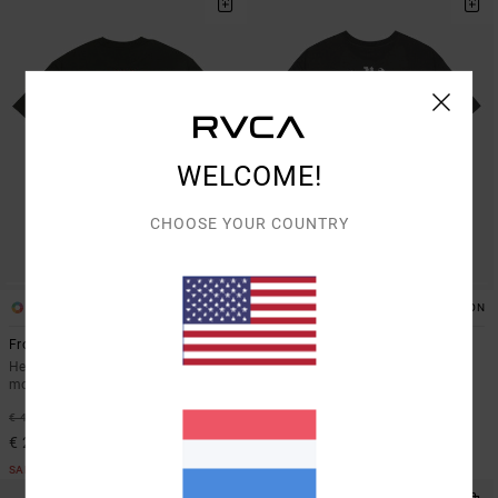
WELCOME!
CHOOSE YOUR COUNTRY
2
2
ORGANIC COTTON
ORGANIC COTTON
Frond Mural
Bad Panther
Heren Bruin T-shirt met korte
Heren Bruin T-shirt met korte
mouwen
mouwen
40%
40%
€ 40,00
€ 40,00
€ 24,00
€ 24,00
SALE
SALE