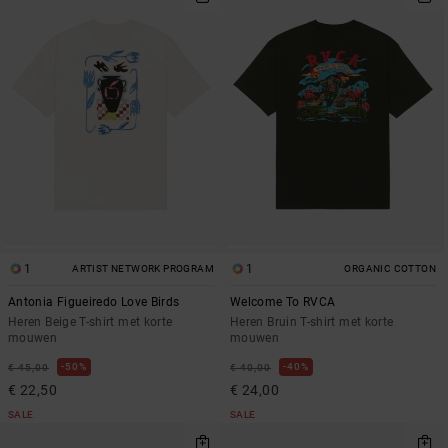
1
1
ARTIST NETWORK PROGRAM
ORGANIC COTTON
Antonia Figueiredo Love Birds
Welcome To RVCA
Heren Beige T-shirt met korte
Heren Bruin T-shirt met korte
mouwen
mouwen
50%
40%
€ 45,00
€ 40,00
€ 22,50
€ 24,00
SALE
SALE