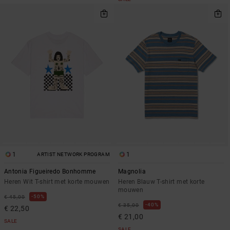
1
1
ARTIST NETWORK PROGRAM
Antonia Figueiredo Bonhomme
Magnolia
Heren Wit T-shirt met korte mouwen
Heren Blauw T-shirt met korte
mouwen
50%
€ 45,00
40%
€ 35,00
€ 22,50
€ 21,00
SALE
SALE