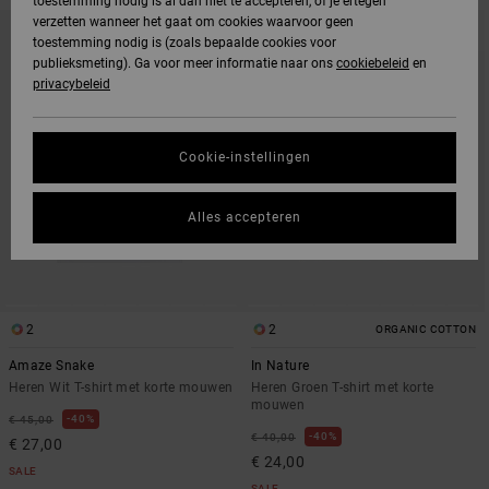
toestemming nodig is al dan niet te accepteren, of je ertegen
OVERSLAAN
GA
verzetten wanneer het gaat om cookies waarvoor geen
NAAR
NAAR
toestemming nodig is (zoals bepaalde cookies voor
SORTEREN
ZOEKFILTERCRITERIA
OP
publieksmeting). Ga voor meer informatie naar ons
cookiebeleid
en
privacybeleid
Cookie-instellingen
Alles accepteren
2
2
ORGANIC COTTON
Amaze Snake
In Nature
Heren Wit T-shirt met korte mouwen
Heren Groen T-shirt met korte
mouwen
40%
€ 45,00
40%
€ 40,00
€ 27,00
€ 24,00
SALE
SALE