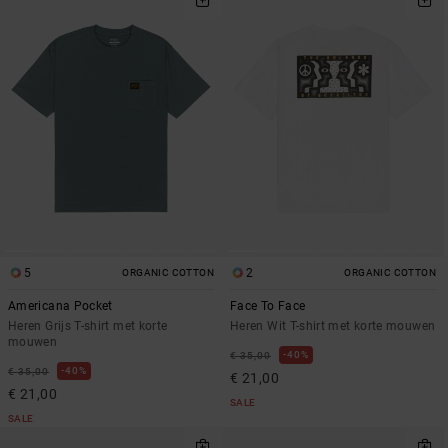
5
2
ORGANIC COTTON
ORGANIC COTTON
Americana Pocket
Face To Face
Heren Grijs T-shirt met korte
Heren Wit T-shirt met korte mouwen
mouwen
40%
€ 35,00
40%
€ 35,00
€ 21,00
€ 21,00
SALE
SALE