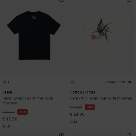
1
1
ORGANIC COTTON
Saber
Horton Florida
Heren Zwart T-shirt met korte
Heren Wit T-shirt met korte mouwen
mouwen
40%
€ 40,00
50%
€ 35,00
€ 24,00
€ 17,50
SALE
SALE