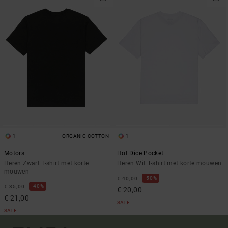
1
1
ORGANIC COTTON
Motors
Hot Dice Pocket
Heren Zwart T-shirt met korte
Heren Wit T-shirt met korte mouwen
mouwen
50%
€ 40,00
40%
€ 35,00
€ 20,00
€ 21,00
SALE
SALE