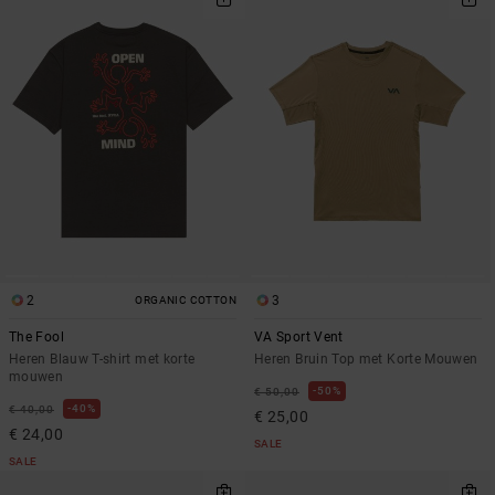
2
3
ORGANIC COTTON
The Fool
VA Sport Vent
Heren Blauw T-shirt met korte
Heren Bruin Top met Korte Mouwen
mouwen
50%
€ 50,00
40%
€ 40,00
€ 25,00
€ 24,00
SALE
SALE