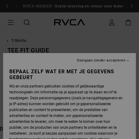
OVERSLAAN
NAAR
RVCA INSIDER
Gratis levering en retour voor leden
Inlogg
PRODUCTEN
RASTER
SELECTIE
T-Shirts
TEE FIT GUIDE
Doorgaan zonder accepteren
Korte Mouwen
Lange Mouwen
Sportshirts
Logo T-Shirt
BEPAAL ZELF WAT ER MET JE GEGEVENS
GEBEURT
Wij en onze partners gebruiken cookies of gelijkwaardige
technologieën om informatie op je apparaat op te slaan en/of te
BLIJF IN DE BUURT, DE PRODUCTEN ZIJN
raadplegen. Deze persoonsgegevens (zoals je navigatiegegevens en
BINNENKORT WEER VERKRIJGBAAR
je IP-adres) kunnen worden gebruikt om je gepersonaliseerde
publicaties en content te presenteren; om de prestaties van
advertenties en content te meten; om gepersonaliseerde
advertenties te leveren; om meer te weten te komen over hun
publiek; om de producten van onze partners te ontwikkelen en te
DIT VIND JE MISSCHIEN OOK LEUK
verbeteren. Je kunt je keuzes aanpassen om cookies waarvoor je