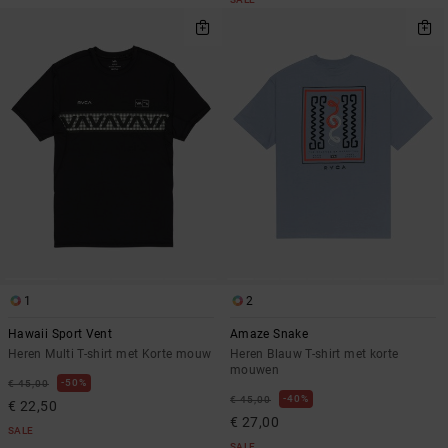
1
2
Hawaii Sport Vent
Amaze Snake
Heren Multi T-shirt met Korte mouw
Heren Blauw T-shirt met korte
mouwen
50%
€ 45,00
40%
€ 45,00
€ 22,50
€ 27,00
SALE
SALE