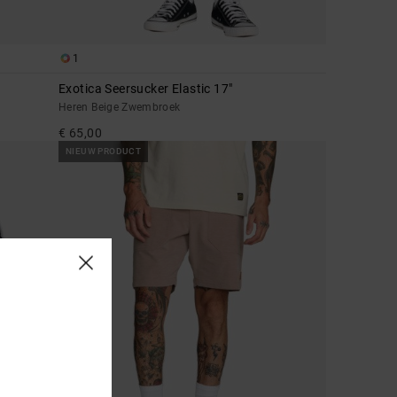
1
Exotica Seersucker Elastic 17"
Heren Beige Zwembroek
€ 65,00
NIEUW PRODUCT