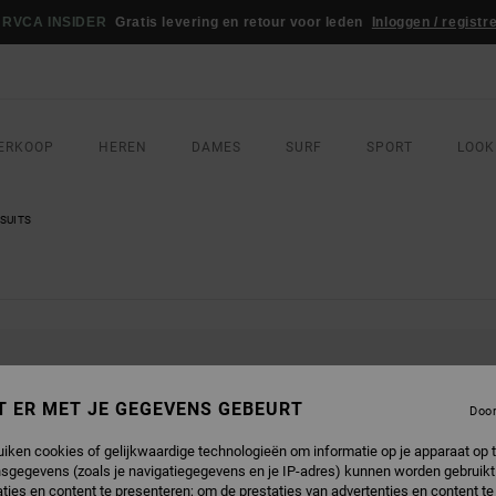
RVCA INSIDER
Gratis levering en retour voor leden
Inloggen / registr
ERKOOP
HEREN
DAMES
SURF
SPORT
LOOK
SUITS
DUCTEN ZIJN BINNENKORT WEER VER
T ER MET JE GEGEVENS GEBEURT
Doo
uiken cookies of gelijkwaardige technologieën om informatie op je apparaat op t
sgegevens (zoals je navigatiegegevens en je IP-adres) kunnen worden gebruikt
EUK
ties en content te presenteren; om de prestaties van advertenties en content t