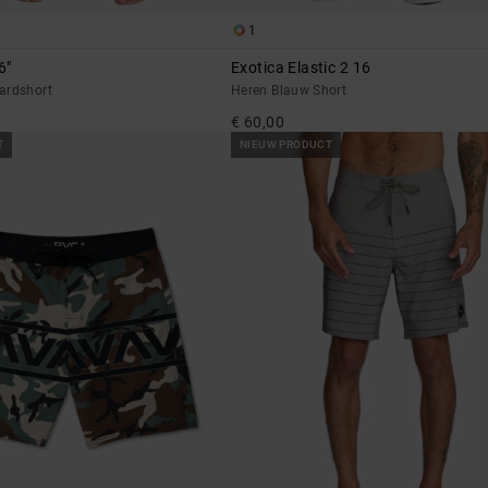
1
6"
Exotica Elastic 2 16
ardshort
Heren Blauw Short
€ 60,00
T
NIEUW PRODUCT