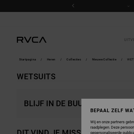
OVERSLAAN
NAAR
PRODUCTEN
RASTER
SELECTIE
UITV
Startpagina
Heren
Collecties
Nieuwe Collectie
WET
WETSUITS
BLIJF IN DE BUURT, DE PRO
BEPAAL ZELF WA
Wij en onze partners gebr
raadplegen. Deze persoon
DIT VIND JE MISSCHIEN OOK L
gepersonaliseerde publica