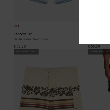
1
3
Eastern 18"
Opposites Ela
Heren Blauw Zwembroek
Heren Roze Hyb
€ 70,00
€ 50,00
NIEUW PRODUCT
NIEUW PRODUC