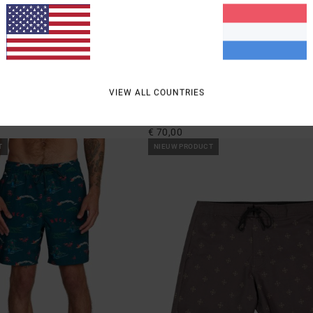
3
VIEW ALL COUNTRIES
stic
Steady Stripe
ride Amfibische Short
Heren Zwart Boardshort
€ 70,00
T
NIEUW PRODUCT