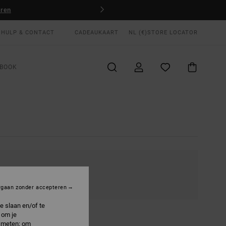
eren
HULP & CONTACT
CADEAUKAART
NL (€)
STORE LOCATOR
BOOK
KRIJGBAAR
rgaan zonder accepteren
e slaan en/of te
 om je
e meten; om