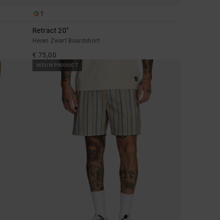
1
Retract 20"
Heren Zwart Boardshort
€ 75,00
NIEUW PRODUCT