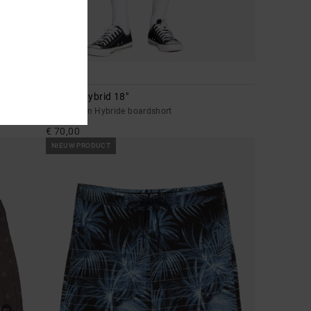
1
Brophy Hybrid 18"
Heren Bruin Hybride boardshort
€ 70,00
NIEUW PRODUCT