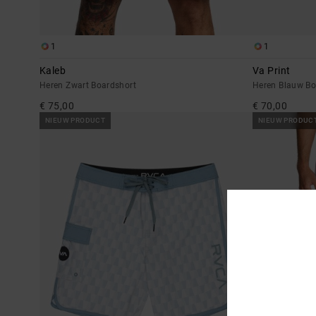
1
1
Kaleb
Va Print
Heren Zwart Boardshort
Heren Blauw Bo
€ 75,00
€ 70,00
NIEUW PRODUCT
NIEUW PRODUC