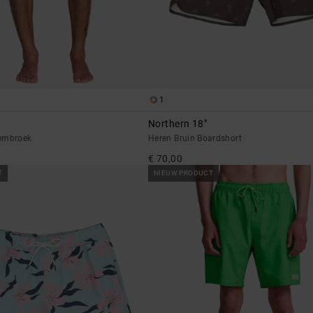
1
Northern 18"
wembroek
Heren Bruin Boardshort
€ 70,00
T
NIEUW PRODUCT