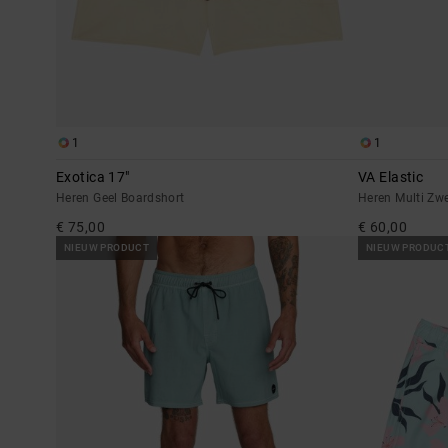
1
1
Exotica 17"
VA Elastic
Heren Geel Boardshort
Heren Multi Z
€ 75,00
€ 60,00
NIEUW PRODUCT
NIEUW PRODUC