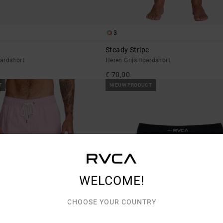
3
Steady Stripe
ardshort
Heren Grijs Boardshort
€ 70,00
T
NIEUW PRODUCT
WELCOME!
CHOOSE YOUR COUNTRY