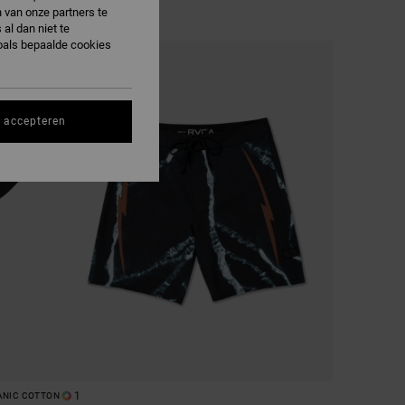
 van onze partners te
al dan niet te
oals bepaalde cookies
NIEUW PRODUCT
s accepteren
1
ANIC COTTON