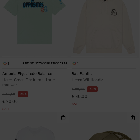
1
1
ARTIST NETWORK PROGRAM
Antonia Figueiredo Balance
Bad Panther
Heren Groen T-shirt met korte
Heren Wit Hoodie
mouwen
50%
€ 80,00
50%
€ 40,00
€ 40,00
€ 20,00
SALE
SALE