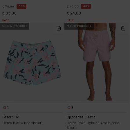
50%
40%
€ 70,00
€ 40,00
€ 35,00
€ 24,00
SALE
SALE
NIEUW PRODUCT
NIEUW PRODUCT
1
3
Resort 16"
Opposites Elastic
Heren Blauw Boardshort
Heren Roze Hybride Amfibische
Short