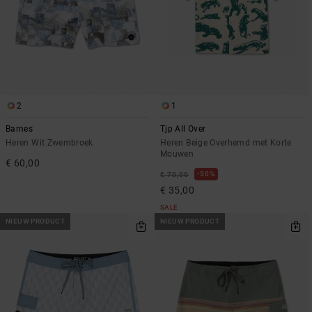
2
1
Barnes
Tjp All Over
Heren Wit Zwembroek
Heren Beige Overhemd met Korte
Mouwen
€ 60,00
50%
€ 70,00
€ 35,00
SALE
NIEUW PRODUCT
NIEUW PRODUCT