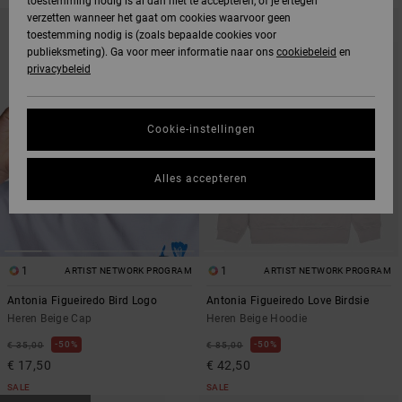
toestemming nodig is al dan niet te accepteren, of je ertegen
OVERSLAAN
GA
verzetten wanneer het gaat om cookies waarvoor geen
NAAR
NAAR
toestemming nodig is (zoals bepaalde cookies voor
SORTEREN
ZOEKFILTERCRITERIA
OP
publieksmeting). Ga voor meer informatie naar ons
cookiebeleid
en
privacybeleid
Cookie-instellingen
Alles accepteren
1
1
ARTIST NETWORK PROGRAM
ARTIST NETWORK PROGRAM
Antonia Figueiredo Bird Logo
Antonia Figueiredo Love Birdsie
Heren Beige Cap
Heren Beige Hoodie
50%
50%
€ 35,00
€ 85,00
€ 17,50
€ 42,50
SALE
SALE