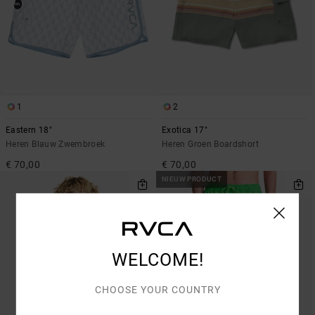
1
2
Eastern 18"
Exotica 17"
Heren Blauw Zwembroek
Heren Groen Boardshort
€ 70,00
€ 70,00
NIEUW PRODUCT
WELCOME!
CHOOSE YOUR COUNTRY