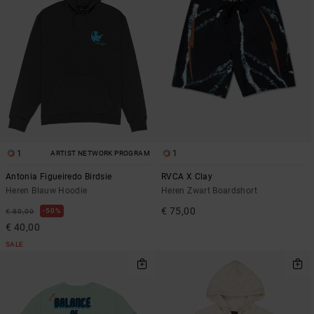
1
1
ARTIST NETWORK PROGRAM
Antonia Figueiredo Birdsie
RVCA X Clay
Heren Blauw Hoodie
Heren Zwart Boardshort
€ 75,00
50%
€ 80,00
€ 40,00
SALE