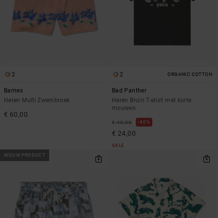
2
2
ORGANIC COTTON
Barnes
Bad Panther
Heren Multi Zwembroek
Heren Bruin T-shirt met korte
mouwen
€ 60,00
40%
€ 40,00
€ 24,00
SALE
NIEUW PRODUCT