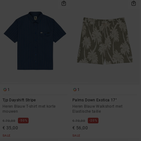
1
1
Tjp Dayshift Stripe
Palms Down Exotica 17"
Heren Blauw T-shirt met korte
Heren Blauw Walkshort met
mouwen
Elastische taille
50%
20%
€ 70,00
€ 70,00
€ 35,00
€ 56,00
SALE
SALE