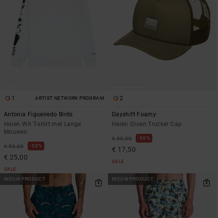
1
2
ARTIST NETWORK PROGRAM
Antonia Figueiredo Birds
Dayshift Foamy
Heren Wit T-shirt met Lange
Heren Groen Trucker Cap
Mouwen
50%
€ 35,00
50%
€ 50,00
€ 17,50
€ 25,00
SALE
SALE
NIEUW PRODUCT
NIEUW PRODUCT