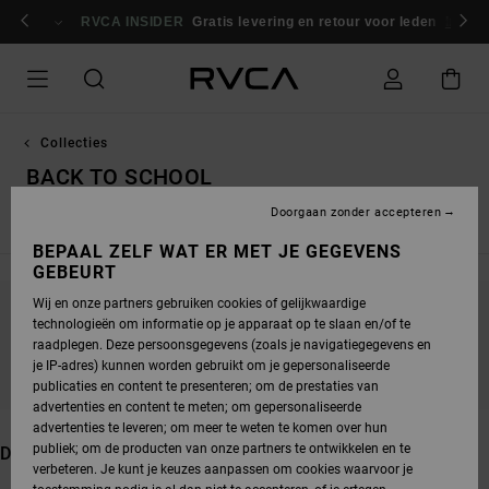
OVERSLAAN
NAAR
RVCA INSIDER
Gratis levering en retour voor leden
Inlogg
PRODUCTEN
RASTER
SELECTIE
Collecties
BACK TO SCHOOL
Doorgaan zonder accepteren
Nieuwe Collectie
Dani Miller
Tarot Series
Exotica
Ed 
BEPAAL ZELF WAT ER MET JE GEGEVENS
GEBEURT
Wij en onze partners gebruiken cookies of gelijkwaardige
technologieën om informatie op je apparaat op te slaan en/of te
BLIJF IN DE BUURT, DE PRODUCTEN ZIJN
raadplegen. Deze persoonsgegevens (zoals je navigatiegegevens en
BINNENKORT WEER VERKRIJGBAAR
je IP-adres) kunnen worden gebruikt om je gepersonaliseerde
publicaties en content te presenteren; om de prestaties van
advertenties en content te meten; om gepersonaliseerde
advertenties te leveren; om meer te weten te komen over hun
publiek; om de producten van onze partners te ontwikkelen en te
DIT VIND JE MISSCHIEN OOK LEUK
verbeteren. Je kunt je keuzes aanpassen om cookies waarvoor je