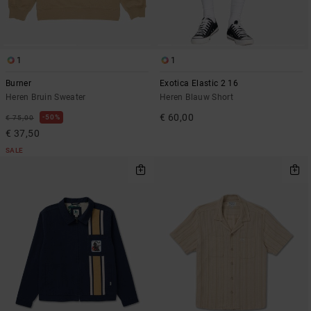
1
1
Burner
Exotica Elastic 2 16
Heren Bruin Sweater
Heren Blauw Short
€ 60,00
50%
€ 75,00
€ 37,50
SALE