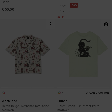
Short
50%
€ 75,00
€ 50,00
€ 37,50
SALE
1
2
ORGANIC COTTON
Wasteland
Burner
Heren Beige Overhemd met Korte
Heren Groen T-shirt met korte
Mouwen
mouwen