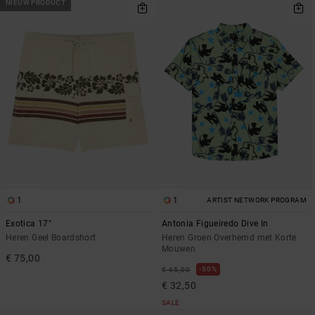
NIEUW PRODUCT
1
1
ARTIST NETWORK PROGRAM
Exotica 17"
Antonia Figueiredo Dive In
Heren Geel Boardshort
Heren Groen Overhemd met Korte
Mouwen
€ 75,00
50%
€ 65,00
€ 32,50
SALE