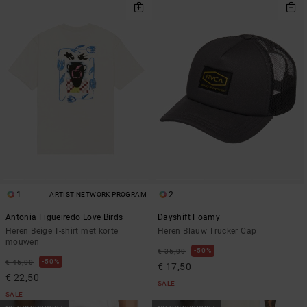
1
2
ARTIST NETWORK PROGRAM
Antonia Figueiredo Love Birds
Dayshift Foamy
Heren Beige T-shirt met korte
Heren Blauw Trucker Cap
mouwen
50%
€ 35,00
50%
€ 45,00
€ 17,50
€ 22,50
SALE
SALE