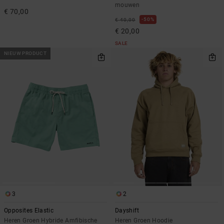
mouwen
€ 70,00
50%
€ 40,00
€ 20,00
SALE
NIEUW PRODUCT
3
2
Opposites Elastic
Dayshift
Heren Groen Hybride Amfibische
Heren Groen Hoodie