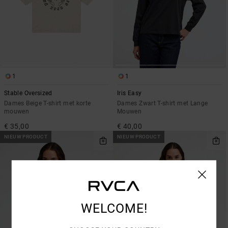
1
1
Stable Oversized
Iris Easy
Dames Beige T-shirt met korte
Dames Zwart T-shirt met Lange
mouwen
Mouwen
€ 35,00
€ 40,00
NIEUW PRODUCT
NIEUW PRODUCT
WELCOME!