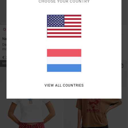
CHOOSE YOUR COUNTRY
1
1
Nature Calling Easy
Sanctum Baby
Dames Wit T-shirt met korte
Dames Rood Top met Korte
mouwen
Mouwen
€ 35,00
€ 35,00
NIEUW PRODUCT
NIEUW PRODUCT
VIEW ALL COUNTRIES