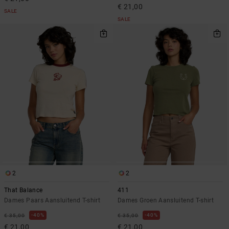
€ 21,00
SALE
SALE
2
2
That Balance
411
Dames Paars Aansluitend T-shirt
Dames Groen Aansluitend T-shirt
40%
40%
€ 35,00
€ 35,00
€ 21,00
€ 21,00