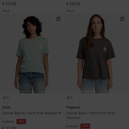
€ 15,00
€ 20,00
SALE
SALE
1
1
Daily
Pegasus
Dames Blauw T-shirt met Relaxed fit
Dames Bruin T-shirt met korte
mouwen
40%
€ 35,00
40%
€ 35,00
€ 21,00