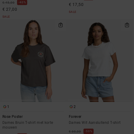
40%
€ 45,00
€ 17,50
€ 27,00
SALE
SALE
1
2
Rose Poster
Forever
Dames Bruin T-shirt met korte
Dames Wit Aansluitend T-shirt
mouwen
50%
€ 30,00