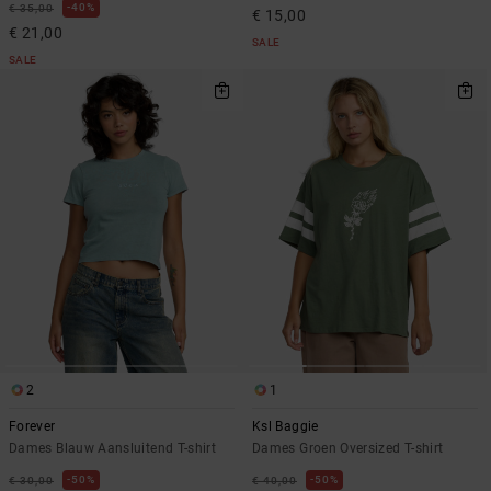
40%
€ 35,00
€ 15,00
€ 21,00
SALE
SALE
2
1
Forever
Ksl Baggie
Dames Blauw Aansluitend T-shirt
Dames Groen Oversized T-shirt
50%
50%
€ 30,00
€ 40,00