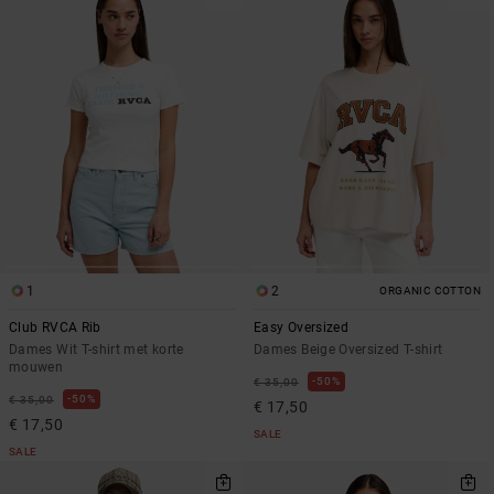
1
2
ORGANIC COTTON
Club RVCA Rib
Easy Oversized
Dames Wit T-shirt met korte
Dames Beige Oversized T-shirt
mouwen
50%
€ 35,00
50%
€ 35,00
€ 17,50
€ 17,50
SALE
SALE