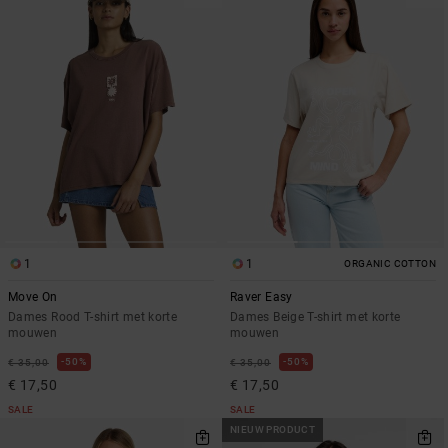
1
1
ORGANIC COTTON
Move On
Raver Easy
Dames Rood T-shirt met korte
Dames Beige T-shirt met korte
mouwen
mouwen
50%
50%
€ 35,00
€ 35,00
€ 17,50
€ 17,50
SALE
SALE
NIEUW PRODUCT