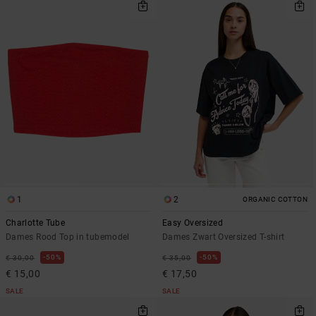
1
2
ORGANIC COTTON
Charlotte Tube
Easy Oversized
Dames Rood Top in tubemodel
Dames Zwart Oversized T-shirt
50%
50%
€ 30,00
€ 35,00
€ 15,00
€ 17,50
SALE
SALE