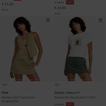
40%
€ 40,00
€ 21,00
€ 24,00
SALE
SALE
1
1
Rider
Spanky Loteria 411
Dames Grijs Functionele
Dames Wit Aansluitend T-shirt
bodywarmer
40%
€ 35,00