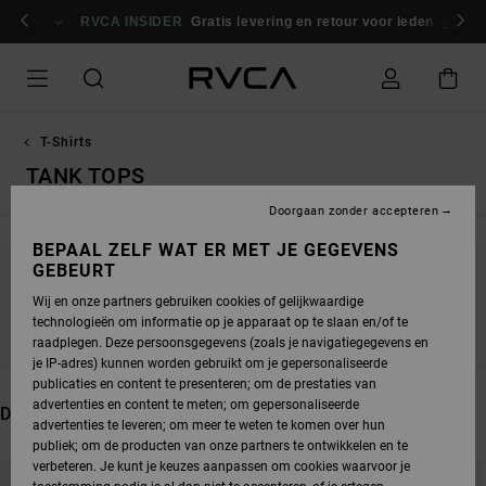
OVERSLAAN
NAAR
RVCA INSIDER
Gratis levering en retour voor leden
Inlogg
PRODUCTEN
RASTER
SELECTIE
T-Shirts
TANK TOPS
Doorgaan zonder accepteren
BEPAAL ZELF WAT ER MET JE GEGEVENS
GEBEURT
BLIJF IN DE BUURT, DE PRODUCTEN ZIJN
Wij en onze partners gebruiken cookies of gelijkwaardige
BINNENKORT WEER VERKRIJGBAAR
technologieën om informatie op je apparaat op te slaan en/of te
raadplegen. Deze persoonsgegevens (zoals je navigatiegegevens en
je IP-adres) kunnen worden gebruikt om je gepersonaliseerde
publicaties en content te presenteren; om de prestaties van
advertenties en content te meten; om gepersonaliseerde
DIT VIND JE MISSCHIEN OOK LEUK
advertenties te leveren; om meer te weten te komen over hun
publiek; om de producten van onze partners te ontwikkelen en te
OVERSLAAN
GA
verbeteren. Je kunt je keuzes aanpassen om cookies waarvoor je
NAAR
NAAR