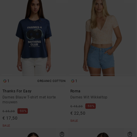
1
1
ORGANIC COTTON
Thanks For Easy
Roma
Dames Blauw T-shirt met korte
Dames Wit Wikkeltop
mouwen
50%
€ 45,00
50%
€ 35,00
€ 22,50
€ 17,50
SALE
SALE