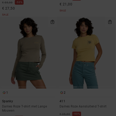
50%
€ 55,00
€ 21,00
€ 27,50
SALE
SALE
1
2
Spanky
411
Dames Roze T-shirt met Lange
Dames Roze Aansluitend T-shirt
Mouwen
50%
€ 35,00