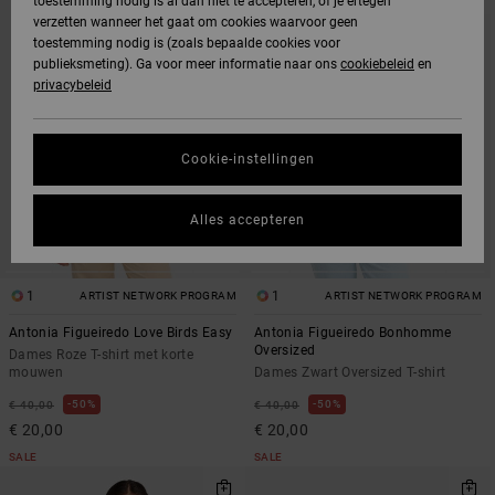
toestemming nodig is al dan niet te accepteren, of je ertegen
SORTEREN
ZOEKFILTERCRITERIA
verzetten wanneer het gaat om cookies waarvoor geen
OP
toestemming nodig is (zoals bepaalde cookies voor
publieksmeting). Ga voor meer informatie naar ons
cookiebeleid
en
privacybeleid
Cookie-instellingen
Alles accepteren
1
1
ARTIST NETWORK PROGRAM
ARTIST NETWORK PROGRAM
Antonia Figueiredo Love Birds Easy
Antonia Figueiredo Bonhomme
Oversized
Dames Roze T-shirt met korte
mouwen
Dames Zwart Oversized T-shirt
50%
50%
€ 40,00
€ 40,00
€ 20,00
€ 20,00
SALE
SALE