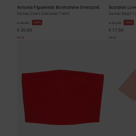
Antonia Figueiredo Bonhomme Oversized
Scorpion Lov
Dames Zwart Oversized T-shirt
Dames Beige T-
50%
50%
€ 40,00
€ 35,00
€ 20,00
€ 17,50
SALE
SALE