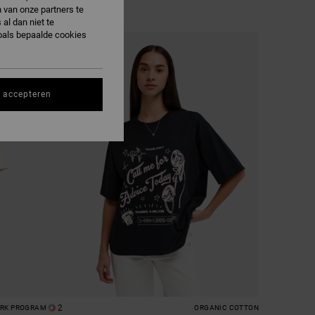
 van onze partners te
al dan niet te
oals bepaalde cookies
s accepteren
2
ORK PROGRAM
ORGANIC COTTON