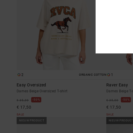
2
1
ORGANIC COTTON
Easy Oversized
Raver Easy
Dames Beige Oversized T-shirt
Dames Beige T-
50%
50%
€ 35,00
€ 35,00
€ 17,50
€ 17,50
SALE
SALE
NIEUW PRODUCT
NIEUW PRODUC