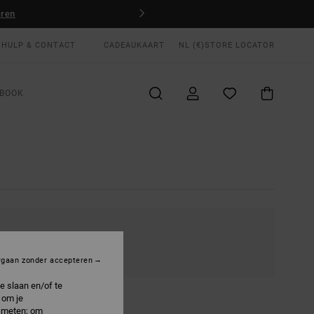
HULP & CONTACT
CADEAUKAART
NL (€)
STORE LOCATOR
BOOK
KRIJGBAAR
rgaan zonder accepteren
e slaan en/of te
 om je
e meten; om