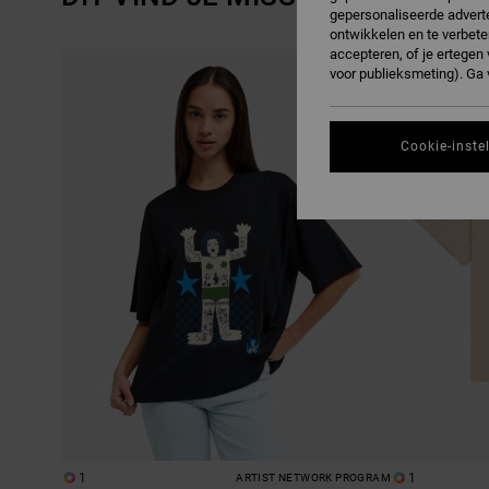
gepersonaliseerde adverte
ontwikkelen en te verbete
accepteren, of je ertege
OVERSLAAN
GA
NAAR
NAAR
voor publieksmeting). Ga
SORTEREN
ZOEKFILTERCRITERIA
OP
Cookie-inste
1
1
ARTIST NETWORK PROGRAM