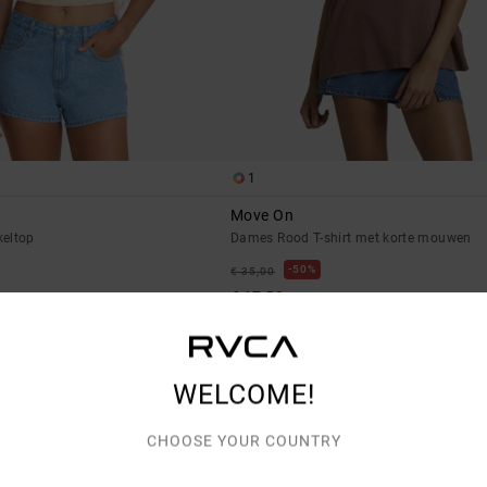
1
Move On
eltop
Dames Rood T-shirt met korte mouwen
50%
€ 35,00
€ 17,50
SALE
WELCOME!
CHOOSE YOUR COUNTRY