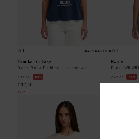
1
1
ORGANIC COTTON
Thanks For Easy
Roma
Dames Blauw T-shirt met korte mouwen
Dames Wit Wikk
50%
50%
€ 35,00
€ 45,00
€ 17,50
€ 22,50
SALE
SALE