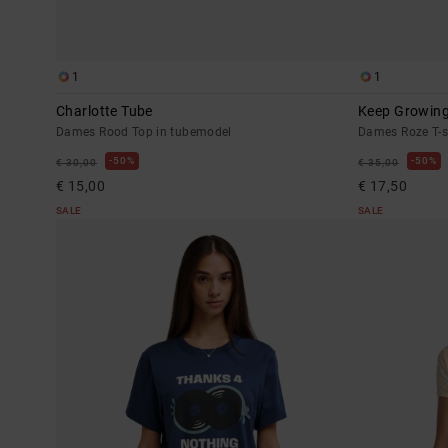
1
1
Charlotte Tube
Keep Growin
Dames Rood Top in tubemodel
Dames Roze T-s
50%
50%
€ 30,00
€ 35,00
€ 15,00
€ 17,50
SALE
SALE