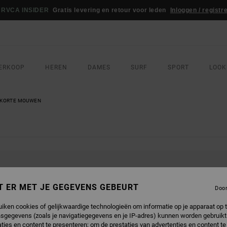
WEDSTRIJD
Win je RVCA-sportoutfit
Nu meedoen
ERKOOP
HEREN
DAMES
SURF
SPORT
LOOK
T KORTE MOUWEN
DUCTEN ZIJN BINNENKORT WEER VER
T ER MET JE GEGEVENS GEBEURT
Doo
uiken cookies of gelijkwaardige technologieën om informatie op je apparaat op t
sgegevens (zoals je navigatiegegevens en je IP-adres) kunnen worden gebruikt
EUK
ties en content te presenteren; om de prestaties van advertenties en content t