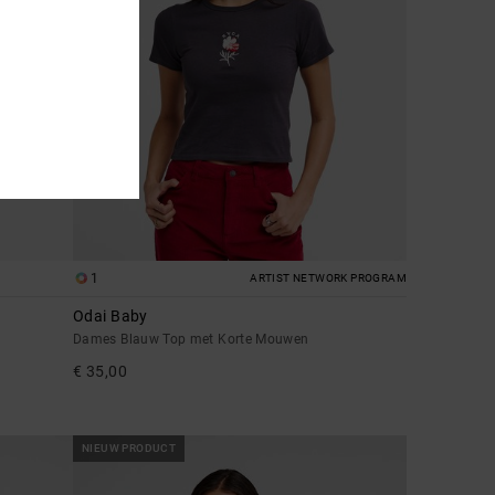
1
ARTIST NETWORK PROGRAM
Odai Baby
Dames Blauw Top met Korte Mouwen
€ 35,00
NIEUW PRODUCT