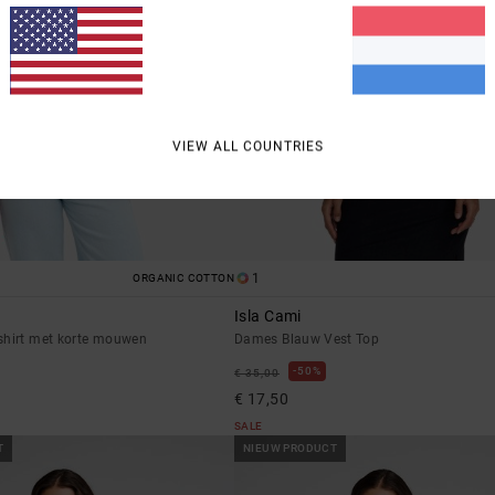
VIEW ALL COUNTRIES
1
ORGANIC COTTON
Isla Cami
shirt met korte mouwen
Dames Blauw Vest Top
50%
€ 35,00
€ 17,50
SALE
T
NIEUW PRODUCT