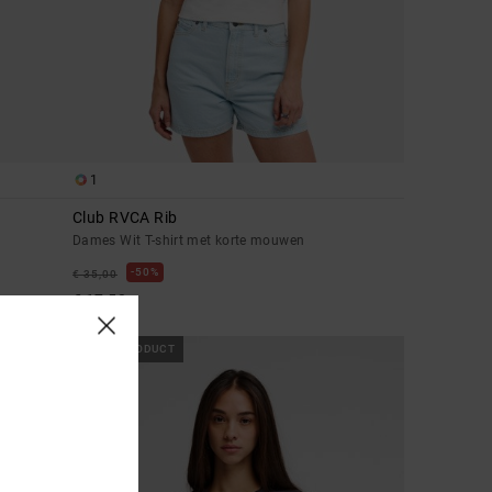
1
Club RVCA Rib
Dames Wit T-shirt met korte mouwen
50%
€ 35,00
€ 17,50
SALE
NIEUW PRODUCT