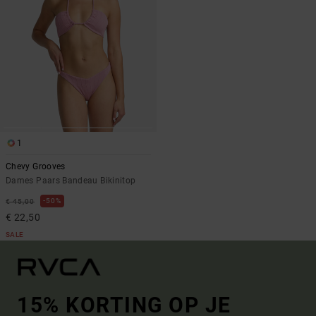
1
Chevy Grooves
Dames Paars Bandeau Bikinitop
50%
€ 45,00
€ 22,50
SALE
15% KORTING OP JE