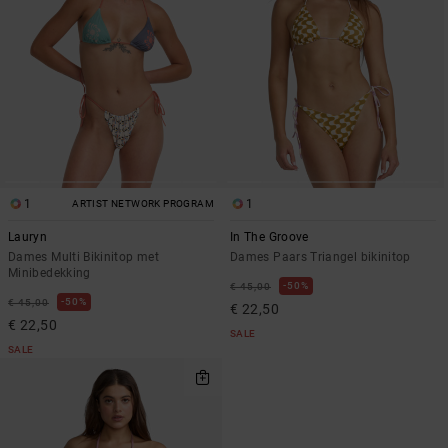
1
1
ARTIST NETWORK PROGRAM
Lauryn
In The Groove
Dames Multi Bikinitop met
Dames Paars Triangel bikinitop
Minibedekking
50%
€ 45,00
50%
€ 45,00
€ 22,50
€ 22,50
SALE
SALE