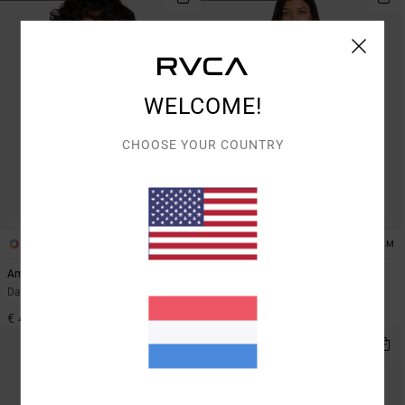
WELCOME!
CHOOSE YOUR COUNTRY
1
1
ARTIST NETWORK PROGRAM
Amalfi Halter Tri
Dani Miller Halter
Dames Geel Triangel bikinitop
Dames Zwart Triangel bikinitop
€ 45,00
€ 50,00