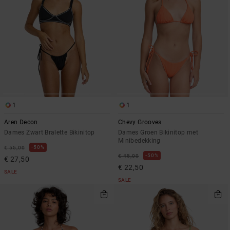
1
1
Aren Decon
Chevy Grooves
Dames Zwart Bralette Bikinitop
Dames Groen Bikinitop met
Minibedekking
50%
€ 55,00
50%
€ 45,00
€ 27,50
€ 22,50
SALE
SALE