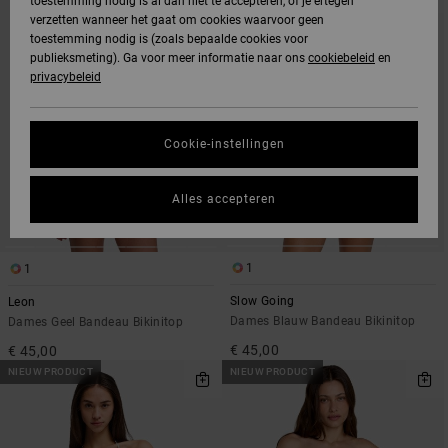
toestemming nodig is al dan niet te accepteren, of je ertegen
SORTEREN
ZOEKFILTERCRITERIA
verzetten wanneer het gaat om cookies waarvoor geen
OP
toestemming nodig is (zoals bepaalde cookies voor
publieksmeting). Ga voor meer informatie naar ons
cookiebeleid
en
privacybeleid
Cookie-instellingen
Alles accepteren
1
1
Slow Going
Leon
Dames Blauw Bandeau Bikinitop
Dames Geel Bandeau Bikinitop
€ 45,00
€ 45,00
NIEUW PRODUCT
NIEUW PRODUCT