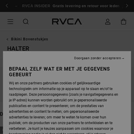
OVERSLAAN
NAAR
RVCA INSIDER
Gratis levering en retour voor leden
Inlogg
PRODUCTEN
RASTER
SELECTIE
Bikini Bovenstukjes
HALTER
Doorgaan zonder accepteren
BEPAAL ZELF WAT ER MET JE GEGEVENS
GEBEURT
BLIJF IN DE BUURT, DE PRODUCTEN ZIJN
Wij en onze partners gebruiken cookies of gelijkwaardige
BINNENKORT WEER VERKRIJGBAAR
technologieën om informatie op je apparaat op te slaan en/of te
raadplegen. Deze persoonsgegevens (zoals je navigatiegegevens en
je IP-adres) kunnen worden gebruikt om je gepersonaliseerde
publicaties en content te presenteren; om de prestaties van
advertenties en content te meten; om gepersonaliseerde
DIT VIND JE MISSCHIEN OOK LEUK
advertenties te leveren; om meer te weten te komen over hun
publiek; om de producten van onze partners te ontwikkelen en te
OVERSLAAN
GA
verbeteren. Je kunt je keuzes aanpassen om cookies waarvoor je
NIEUW PRODUCT
NIEUW PRODUCT
NAAR
NAAR