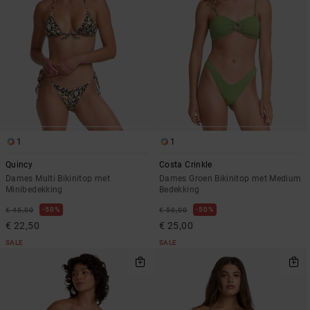
1
1
Quincy
Costa Crinkle
Dames Multi Bikinitop met
Dames Groen Bikinitop met Medium
Minibedekking
Bedekking
50%
50%
€ 45,00
€ 50,00
€ 22,50
€ 25,00
SALE
SALE