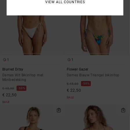
VIEW ALL COUNTRIES
1
1
Blurred Ditsy
Flower Gazer
Dames Wit Bikinitop met
Dames Blauw Triangel bikinitop
Minibedekking
50%
€ 45,00
50%
€ 45,00
€ 22,50
€ 22,50
SALE
SALE