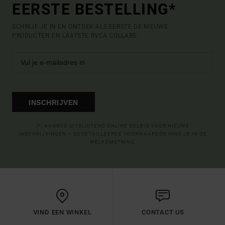
EERSTE BESTELLING*
SCHRIJF JE IN EN ONTDEK ALS EERSTE DE NIEUWE
PRODUCTEN EN LAATSTE RVCA COLLABS.
INSCHRIJVEN
(*) AANBOD UITSLUITEND ONLINE GELDIG VOOR NIEUWE
INSCHRIJVINGEN – GEDETAILLEERDE VOORWAARDEN VIND JE IN DE
WELKOMSTMAIL
VIND EEN WINKEL
CONTACT US