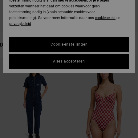
toestemming nodig is al dan niet te accepteren, of je ertegen
verzetten wanneer het gaat om cookies waarvoor geen
BLIJF IN DE BUURT, DE PRODUCTEN ZIJN
toestemming nodig is (zoals bepaalde cookies voor
BINNENKORT WEER VERKRIJGBAAR
publieksmeting). Ga voor meer informatie naar ons
cookiebeleid
en
privacybeleid
DIT VIND JE MISSCHIEN OOK LEUK
Cookie-instellingen
OVERSLAAN
GA
Alles accepteren
NIEUW PRODUCT
NAAR
NAAR
SORTEREN
ZOEKFILTERCRITERIA
OP