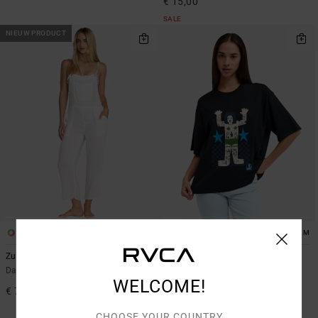
€ 15,00
SALE
NIEUW PRODUCT
2
1
ARTIST NETWORK PROGRAM
Zula
Antonia Figueiredo Bonhomme
Oversized
Dames Wit Jumpsuit
WELCOME!
Dames Zwart Oversized T-shirt
€ 75,00
50%
€ 40,00
CHOOSE YOUR COUNTRY