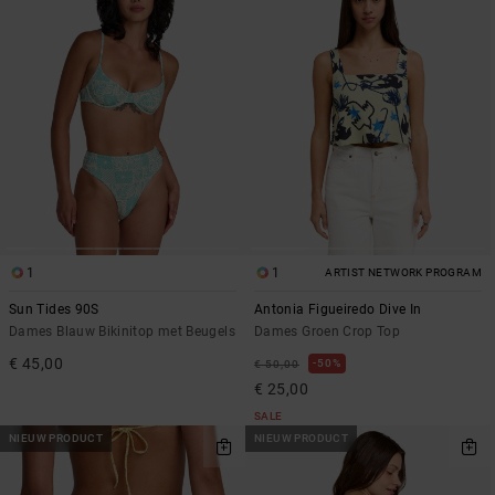
1
1
ARTIST NETWORK PROGRAM
Sun Tides 90S
Antonia Figueiredo Dive In
Dames Blauw Bikinitop met Beugels
Dames Groen Crop Top
€ 45,00
50%
€ 50,00
€ 25,00
SALE
NIEUW PRODUCT
NIEUW PRODUCT