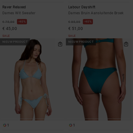
Raver Relaxed
Labour Dayshift
Dames Wit Sweater
Dames Bruin Aansluitende Broek
40%
40%
€ 75,00
€ 85,00
€ 45,00
€ 51,00
SALE
SALE
NIEUW PRODUCT
NIEUW PRODUCT
1
1