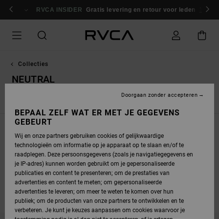
OVERSLAAN
NAAR
RVCA INSIDER
Gratis levering en retour voor leden
Inlogg
PRODUCTEN
RASTER
SELECTIE
Collecties
NEUTRAL
Doorgaan zonder accepteren
Nieuwe items
Antonia Figueiredo
Essentials
BEPAAL ZELF WAT ER MET JE GEGEVENS
GEBEURT
Wij en onze partners gebruiken cookies of gelijkwaardige
technologieën om informatie op je apparaat op te slaan en/of te
raadplegen. Deze persoonsgegevens (zoals je navigatiegegevens en
je IP-adres) kunnen worden gebruikt om je gepersonaliseerde
publicaties en content te presenteren; om de prestaties van
advertenties en content te meten; om gepersonaliseerde
advertenties te leveren; om meer te weten te komen over hun
publiek; om de producten van onze partners te ontwikkelen en te
verbeteren. Je kunt je keuzes aanpassen om cookies waarvoor je