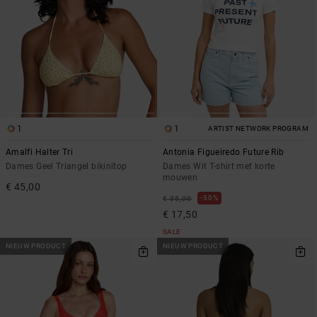
1
1
ARTIST NETWORK PROGRAM
Amalfi Halter Tri
Antonia Figueiredo Future Rib
Dames Geel Triangel bikinitop
Dames Wit T-shirt met korte
mouwen
€ 45,00
50%
€ 35,00
€ 17,50
SALE
NIEUW PRODUCT
NIEUW PRODUCT