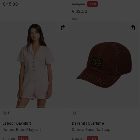
€ 45,00
50%
€ 65,00
€ 32,50
SALE
1
1
Labour Dayshift
Dayshift Overtime
Dames Bruin Playsuit
Dames Rood Dad cap
50%
40%
€ 88,00
€ 35,00