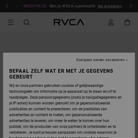
GA
en / registreren
NAAR
WEDSTRIJD
Win je RVCA-sportoutfit
Nu meedoen
PRODUCTINFORMATIE
Doorgaan zonder accepteren
BEPAAL ZELF WAT ER MET JE GEGEVENS
GEBEURT
Wij en onze partners gebruiken cookies of gelijkwaardige
technologieën om informatie op je apparaat op te slaan en/of te
raadplegen. Deze persoonsgegevens (zoals je navigatiegegevens en
je IP-adres) kunnen worden gebruikt om je gepersonaliseerde
publicaties en content te presenteren; om de prestaties van
advertenties en content te meten; om gepersonaliseerde
advertenties te leveren; om meer te weten te komen over hun
publiek; om de producten van onze partners te ontwikkelen en te
verbeteren. Je kunt je keuzes aanpassen om cookies waarvoor je