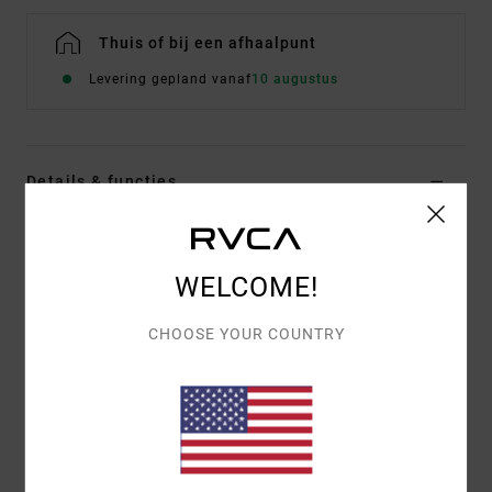
Thuis of bij een afhaalpunt
Levering gepland vanaf
10 augustus
Details & functies
Dames Bruin T-shirt met korte mouwen
Stijl
EVJZT00176
Kleurcode
ptk
WELCOME!
Kenmerken
CHOOSE YOUR COUNTRY
Stof:
biologisch katoen [160 g/m2]
Fit:
easy relaxed
Gezeefdrukt artwork voor en achter van ANP-
kunstenaar Antonia Figueiredo