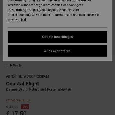
toestemming nodig is al dan niet te accepteren, of je ertegen
verzetten wanneer het gaat om cookies waarvoor geen
toestemming nodig is (zoals bepaalde cookies voor
publieksmeting). Ga voor meer informatie naar ons
cookiebeleid
en
privacybeleid
Cookie-instellingen
Alles accepteren
T-Shirts
ARTIST NETWORK PROGRAM
Coastal Flight
Dames Bruin T-shirt met korte mouwen
ECO-BONUS
€ 35,00
50%
€ 17,50