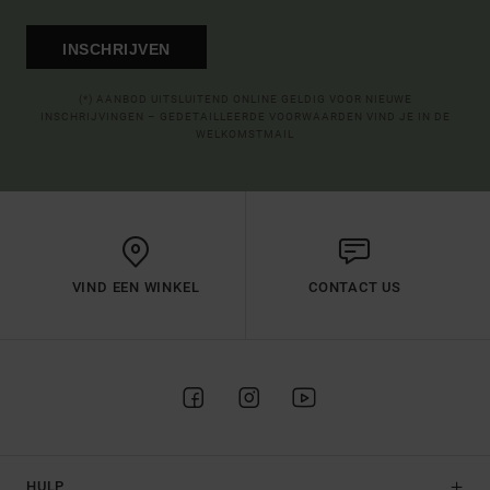
INSCHRIJVEN
(*) AANBOD UITSLUITEND ONLINE GELDIG VOOR NIEUWE
INSCHRIJVINGEN – GEDETAILLEERDE VOORWAARDEN VIND JE IN DE
WELKOMSTMAIL
VIND EEN WINKEL
CONTACT US
HULP